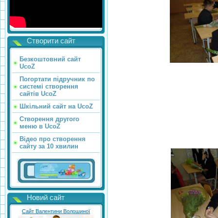
Створити сайт
Безкоштовний сайт
UcoZ
Погортати підручник по
системі створення
сайтів UcoZ
Шкільний сайт на UcoZ
Створення другого
меню в UcoZ
Відео про створення
сайту за 10 хвилин
Новий сайт
Сайт Валентини Волошиної