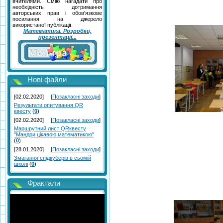
вчителями. Смію нагадати про
необхідність дотримання
авторських прав і обов'язкове
посилання на джерело
використаної публікації.
Математика. Розробки,
презентації...
Нові файли
[02.02.2020]
[
Позакласні заходи
]
Результати опитування QR
квесту
(
0
)
[02.02.2020]
[
Позакласні заходи
]
Маршрутний лист QRквесту
"Мандри цікавою математикою"
(
0
)
[28.01.2020]
[
Позакласні заходи
]
Змагання спідкуберів в сьомій
школі
(
0
)
Фрактали