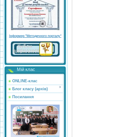
Інформер "Методичного порталу"
Мій клас
ONLINE-клас
Блог класу (архів)
Посилання