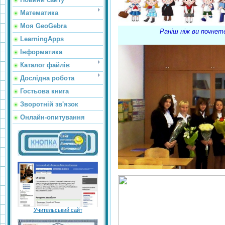
Математика
Моя GeoGebra
Раніш ніж ви почнет
LearningApps
Інформатика
Каталог файлів
Дослідна робота
Гостьова книга
Зворотній зв'язок
Онлайн-опитування
Учительський сайт