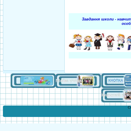
Завдання школи - навчити ж
особисте 
Co