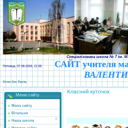
Спеціалізована школа № 7 ім. М
САЙТ учителя
м
Пятница, 07.08.2026, 21:00
ВАЛЕНТ
Вітаю Вас
Гость
Класний куточок
Меню сайту
Мапа сайту
Вітальня
Наша школа
Новини сайту