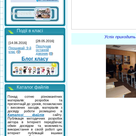
Події в класі
Успіх приходить до того,
[28.05.2016]
[14.06.2016]
Пролунав
Прощавай, 9-й
останній
клас
(
0
)
дзвоник
(
0
)
Блог класу
Каталог файлів
Понад сотню різноманітних
матеріалів: розробок та
презентацій до уроків, позакласних
і виховних заходів, матеріалів з
досвіду роботи розміщено в
Каталозі файлів
сайту.
Публікація методичних розробок
автора в Інтернеті передбачає
обмін досвідом та можливість
використання в своїй роботі цих
інтернет публікацій іншими